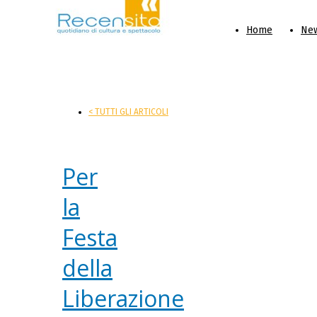
Home
Ne
< TUTTI GLI ARTICOLI
Per
la
Festa
della
Liberazione