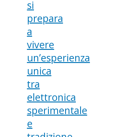
si
prepara
a
vivere
un’esperienza
unica
tra
elettronica
sperimentale
e
tradizione