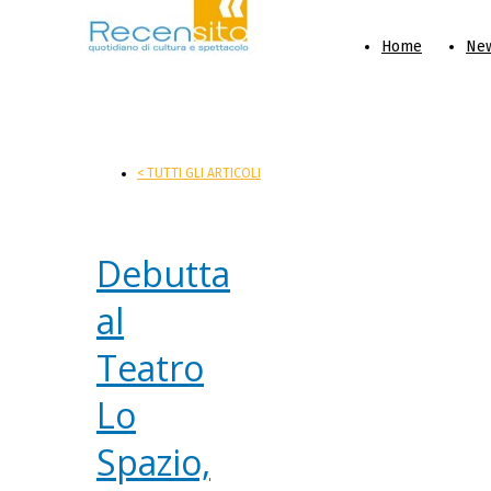
Home
Ne
< TUTTI GLI ARTICOLI
Debutta
al
Teatro
Lo
Spazio,