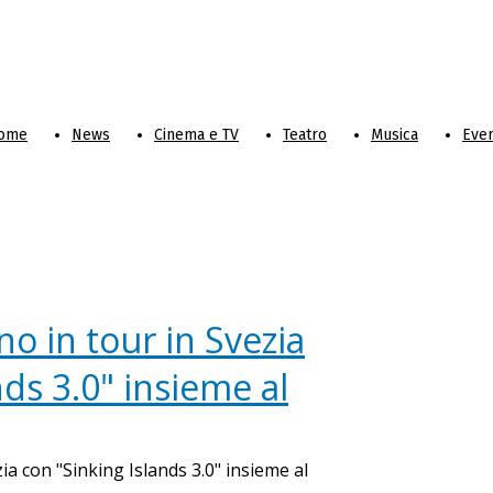
ome
News
Cinema e TV
Teatro
Musica
Even
o in tour in Svezia
nds 3.0" insieme al
ia con "Sinking Islands 3.0" insieme al