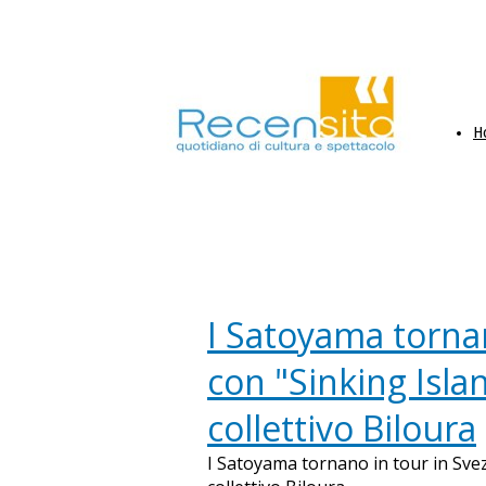
H
I Satoyama tornan
con "Sinking Isla
collettivo Biloura
I Satoyama tornano in tour in Svez