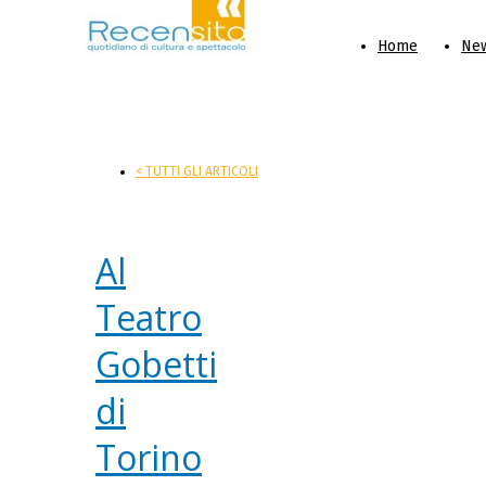
Home
Ne
< TUTTI GLI ARTICOLI
Al
Teatro
Gobetti
di
Torino